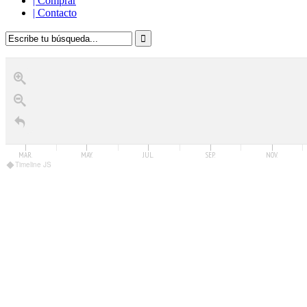
|
Comprar
|
Contacto
MAR.
MAY.
JUL.
SEP.
NOV.
Timeline JS