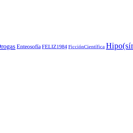
Hipo(sín
rogas
Enteosofía
FELIZ1984
FicciónCientífica