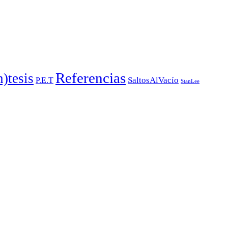
Referencias
)tesis
SaltosAlVacío
P.E.T
StanLee