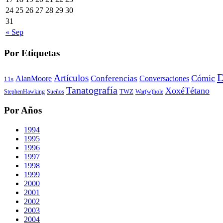
24
25
26
27
28
29
30
31
« Sep
Por Etiquetas
D
Artículos
Cómic
Conferencias
AlanMoore
Conversaciones
11s
Tanatografía
XoxéTétano
TWZ
StephenHawking
Sueños
War(w)hole
Por Años
1994
1995
1996
1997
1998
1999
2000
2001
2002
2003
2004