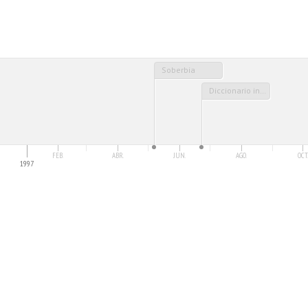
Soberbia
Diccionario informático
FEB.
ABR.
JUN.
AGO.
OCT.
1997