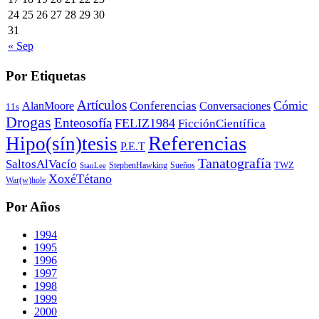
24
25
26
27
28
29
30
31
« Sep
Por Etiquetas
Artículos
Cómic
Conferencias
AlanMoore
Conversaciones
11s
Drogas
Enteosofía
FELIZ1984
FicciónCientífica
Referencias
Hipo(sín)tesis
P.E.T
Tanatografía
SaltosAlVacío
TWZ
StephenHawking
Sueños
StanLee
XoxéTétano
War(w)hole
Por Años
1994
1995
1996
1997
1998
1999
2000