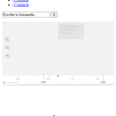
|
Comprar
|
Contacto
Principios de
2001 (Sin
fecha)
AGO.
FEB.
JUL.
DIC.
2001
2002
Timeline JS