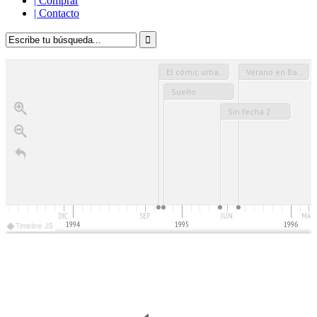
|
Comprar
|
Contacto
El cómic urbano
Verano en Badajoz (Sin fecha)
Sueño
Sin fecha 2
DIC.
SEP.
JUN.
MAR.
1994
1995
1996
Timeline JS