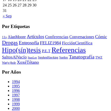
24
25
26
27
28
29
30
31
« Sep
Por Etiquetas
Artículos
Cómic
Conferencias
AlanMoore
Conversaciones
11s
Drogas
Enteosofía
FELIZ1984
FicciónCientífica
Referencias
Hipo(sín)tesis
P.E.T
Tanatografía
SaltosAlVacío
TWZ
StephenHawking
Sueños
StanLee
XoxéTétano
War(w)hole
Por Años
1994
1995
1996
1997
1998
1999
2000