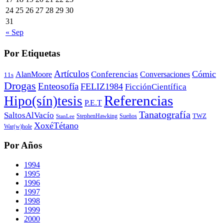
24
25
26
27
28
29
30
31
« Sep
Por Etiquetas
Artículos
Cómic
Conferencias
AlanMoore
Conversaciones
11s
Drogas
Enteosofía
FELIZ1984
FicciónCientífica
Referencias
Hipo(sín)tesis
P.E.T
Tanatografía
SaltosAlVacío
TWZ
StephenHawking
Sueños
StanLee
XoxéTétano
War(w)hole
Por Años
1994
1995
1996
1997
1998
1999
2000